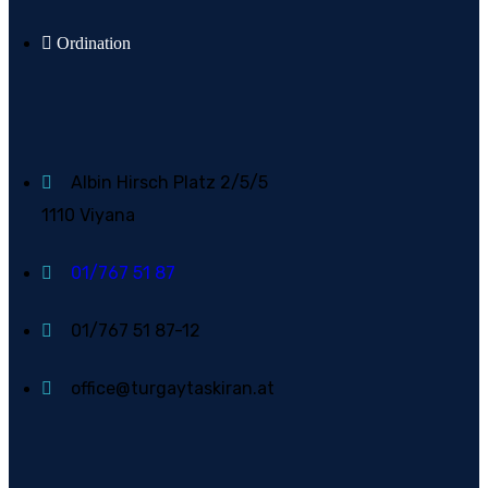
Ordination
Albin Hirsch Platz 2/5/5
1110 Viyana
01/767 51 87
01/767 51 87-12
office@turgaytaskiran.at